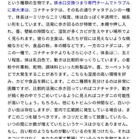
という種類の生物です。
排水口交換つまり専門チームでトラブル
に泉大津は
、コナチャタテは、その名の通りチャタテムシの一種
で、体長は一ミリから二ミリ程度、体は白っぽく半透明で、細長
い形をしています。活発に歩き回るのが特徴で、本棚や押し入
れ、畳、壁紙の隙間など、湿気が多くカビが生えやすい場所でよ
く見られます。彼らの主食は、私たちが目には見えないような微
細なカビや、食品の粉、本の糊などです。一方のコナダニは、ダ
ニの一種で、コナチャタテよりもさらに小さく、体長は〇．五ミ
リ程度。体は乳白色で、動きは比較的ゆっくりしています。小麦
粉や片栗粉、乾物、調味料といった粉製品や、畳、カーペットな
どで大発生することがあります。こちらも湿度の高い環境を好
み、カビや食品を餌にします。この二種類を見分けるのは非常に
困難ですが、比較的活発に歩き回っていればコナチャタテ、動き
が鈍く粉の中でうごめいているように見えればコナダニの可能性
が高いでしょう。もちろん、他にもトビムシの仲間など、白い小
さい虫は存在しますが、室内で広範囲に発生している場合は、ま
ずこの二つを疑うべきです。ホコリだと思って放置していたら、
いつの間にか数が増えていたというケースは少なくありません。
もし、白い粉のようなものが動いているのを見つけたら、それは
ホコリではなく、あなたの家で繁殖している小さな生物であると