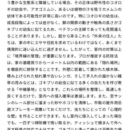
う豊かな生態系と隣接している場合、その正体は野外性のコオロ
ギの幼虫や、アオゴミムシ、あるいは植物の汁を吸うカメムシの
幼体である可能性が非常に高いのです。特にコオロギの幼虫は、
成長段階によっては翅がなく、脚の関節の動きや触角の長さがゴ
キブリの幼虫に似てるため、ベテランの主婦であっても見間違え
ることがあります。しかし、庭から来るこれら「外来の住人」た
ちは、家の中にエサや住処を求めているわけではなく、あくまで
偶発的に迷い込んだに過ぎません。したがって、室内の対策以上
に「境界線の管理」が重要になります。プロが推奨する防除法
は、家の基礎周りから一メートル以内の範囲にある「隠れ場所」
を徹底的に排除することです。外壁に密着して置かれた植木鉢、
積み上げられた枯れ葉や古いレンガ、そして手入れの届かない雑
草の茂みなどは、ゴキブリの幼虫に似てる多くの虫たちを呼び寄
せる「中継基地」となります。これらの場所を整理し、風通しを
良くするだけで、室内への侵入確率は激減します。また、窓サッ
シのレール部分に溜まった砂やホコリを清掃し、市販の屋外用忌
避スプレーを一周撒いておくだけで、虫たちにとっての「心理的
な壁」を作ることができます。もし室内に侵入してしまった場合
でも、一匹ずつ掃除機で吸い取るか、ティッシュで摘まんで外へ
返す程度の対応で十分です。ゴキブリと違って彼らは不衛生な場