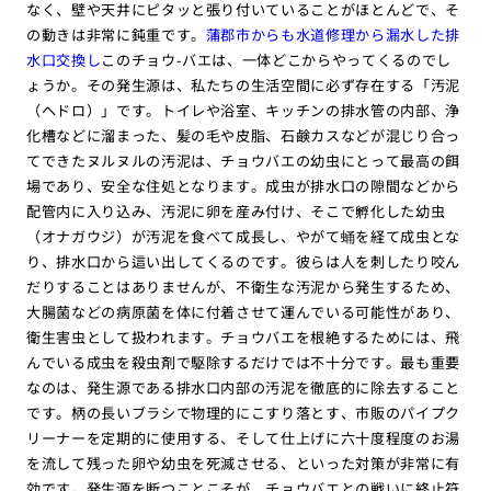
なく、壁や天井にピタッと張り付いていることがほとんどで、そ
の動きは非常に鈍重です。
蒲郡市からも水道修理から漏水した排
水口交換し
このチョウ-バエは、一体どこからやってくるのでし
ょうか。その発生源は、私たちの生活空間に必ず存在する「汚泥
（ヘドロ）」です。トイレや浴室、キッチンの排水管の内部、浄
化槽などに溜まった、髪の毛や皮脂、石鹸カスなどが混じり合っ
てできたヌルヌルの汚泥は、チョウバエの幼虫にとって最高の餌
場であり、安全な住処となります。成虫が排水口の隙間などから
配管内に入り込み、汚泥に卵を産み付け、そこで孵化した幼虫
（オナガウジ）が汚泥を食べて成長し、やがて蛹を経て成虫とな
り、排水口から這い出してくるのです。彼らは人を刺したり咬ん
だりすることはありませんが、不衛生な汚泥から発生するため、
大腸菌などの病原菌を体に付着させて運んでいる可能性があり、
衛生害虫として扱われます。チョウバエを根絶するためには、飛
んでいる成虫を殺虫剤で駆除するだけでは不十分です。最も重要
なのは、発生源である排水口内部の汚泥を徹底的に除去すること
です。柄の長いブラシで物理的にこすり落とす、市販のパイプク
リーナーを定期的に使用する、そして仕上げに六十度程度のお湯
を流して残った卵や幼虫を死滅させる、といった対策が非常に有
効です。発生源を断つことこそが、チョウバエとの戦いに終止符