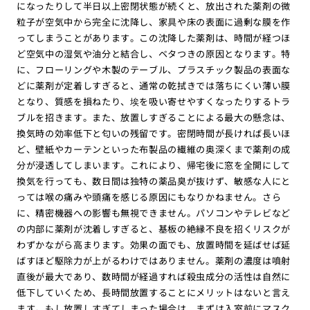
になったりして半日以上密閉状態が続くと、放出された薬剤の微
粒子が空気中から完全に沈降し、家具や床の表面に過剰な膜を作
ってしまうことがあります。この沈降した薬剤は、時間が経つほ
ど空気中の湿気や油分と結合し、ベタつきの原因となります。特
に、フローリングや木製のテーブル、プラスチック製品の表面な
どに薬剤が定着しすぎると、通常の乾拭きでは落ちにくい薄い膜
となり、質感を損ねたり、埃を吸い寄せやすくなったりするトラ
ブルを招きます。また、放置しすぎることによる最大の懸念は、
換気時の効率低下と匂いの残留です。密閉時間が長ければ長いほ
ど、壁紙やカーテンといった布製品の繊維の奥深くまで薬剤の成
分が浸透してしまいます。これにより、帰宅後に窓を全開にして
換気を行っても、数日間は独特の薬品臭が抜けず、敏感な人にと
っては喉の痛みや頭痛を感じる原因にもなりかねません。さら
に、精密機器への影響も無視できません。パソコンやテレビなど
の内部に薬剤が沈着しすぎると、基板の絶縁不良を招くリスクが
わずかながら高まります。効果の面でも、放置時間を延ばせば延
ばすほど駆除力が上がるわけではありません。薬剤の濃度は噴射
直後が最大であり、数時間が経過すれば殺虫成分の活性は自然に
低下していくため、長時間放置することにメリットはないと言え
ます。もし放置しすぎてしまった場合は、まずは入室前にマスク