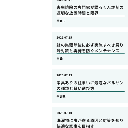
害虫防除の専門家が語るくん煙剤の
適切な放置時間と限界
害虫
2026.07.15
蜂の巣駆除後に必ず実施すべき戻り
蜂対策と再発を防ぐメンテナンス
蜂
2026.07.13
家具ありの住まいに最適なバルサン
の種類と賢い選び方
害虫
2026.07.10
洗濯物に虫が寄る原因と対策を知り
快適な家事を目指す