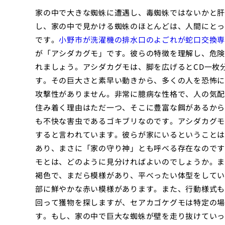
家の中で大きな蜘蛛に遭遇し、毒蜘蛛ではないかと肝
し、家の中で見かける蜘蛛のほとんどは、人間にとっ
です。
小野市が洗濯機の排水口のよごれが蛇口交換専
が「アシダカグモ」です。彼らの特徴を理解し、危険
れましょう。アシダカグモは、脚を広げるとCD一枚
す。その巨大さと素早い動きから、多くの人を恐怖に
攻撃性がありません。非常に臆病な性格で、人の気配
住み着く理由はただ一つ、そこに豊富な餌があるから
も不快な害虫であるゴキブリなのです。アシダカグモ
すると言われています。彼らが家にいるということは
あり、まさに「家の守り神」とも呼べる存在なのです
モとは、どのように見分ければよいのでしょうか。ま
褐色で、まだら模様があり、平べったい体型をしてい
部に鮮やかな赤い模様があります。また、行動様式も
回って獲物を探しますが、セアカゴケグモは特定の場
す。もし、家の中で巨大な蜘蛛が壁を走り抜けていっ