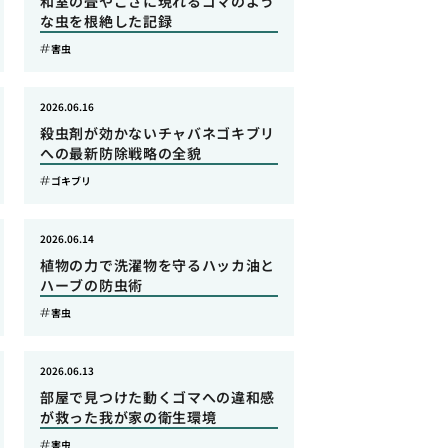
和室の畳やござに現れるゴマのよう
な虫を根絶した記録
害虫
2026.06.16
殺虫剤が効かないチャバネゴキブリ
への最新防除戦略の全貌
ゴキブリ
2026.06.14
植物の力で洗濯物を守るハッカ油と
ハーブの防虫術
害虫
2026.06.13
部屋で見つけた動くゴマへの違和感
が救った我が家の衛生環境
害虫