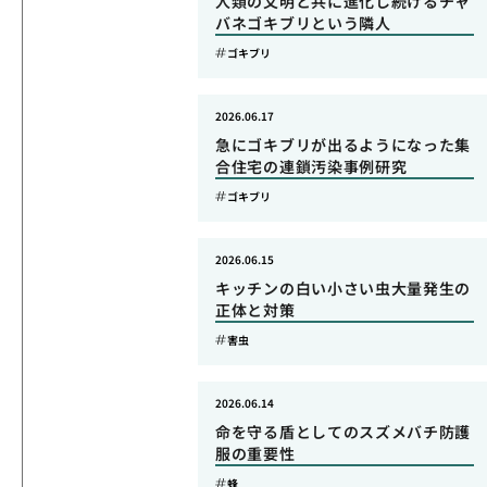
人類の文明と共に進化し続けるチャ
バネゴキブリという隣人
ゴキブリ
2026.06.17
急にゴキブリが出るようになった集
合住宅の連鎖汚染事例研究
ゴキブリ
2026.06.15
キッチンの白い小さい虫大量発生の
正体と対策
害虫
2026.06.14
命を守る盾としてのスズメバチ防護
服の重要性
蜂