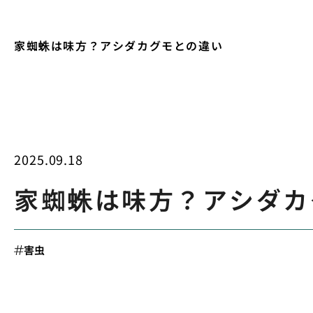
家蜘蛛は味方？アシダカグモとの違い
2025.09.18
家蜘蛛は味方？アシダカ
害虫