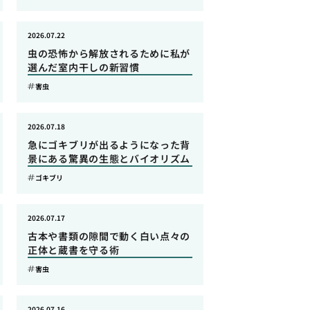
2026.07.22
虫の恐怖から解放されるために私が
選んだ室内干しの新習慣
害虫
2026.07.18
急にゴキブリが出るようになった背
景にある驚異の生態とバイオリズム
ゴキブリ
2026.07.17
古本や書類の隙間で動く白い点々の
正体と蔵書を守る術
害虫
2026.07.16