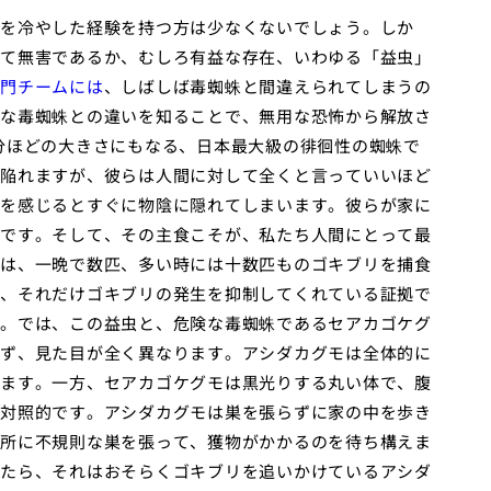
を冷やした経験を持つ方は少なくないでしょう。しか
て無害であるか、むしろ有益な存在、いわゆる「益虫」
門チームには
、しばしば毒蜘蛛と間違えられてしまうの
な毒蜘蛛との違いを知ることで、無用な恐怖から解放さ
分ほどの大きさにもなる、日本最大級の徘徊性の蜘蛛で
陥れますが、彼らは人間に対して全くと言っていいほど
を感じるとすぐに物陰に隠れてしまいます。彼らが家に
です。そして、その主食こそが、私たち人間にとって最
は、一晩で数匹、多い時には十数匹ものゴキブリを捕食
、それだけゴキブリの発生を抑制してくれている証拠で
。では、この益虫と、危険な毒蜘蛛であるセアカゴケグ
ず、見た目が全く異なります。アシダカグモは全体的に
ます。一方、セアカゴケグモは黒光りする丸い体で、腹
対照的です。アシダカグモは巣を張らずに家の中を歩き
所に不規則な巣を張って、獲物がかかるのを待ち構えま
たら、それはおそらくゴキブリを追いかけているアシダ