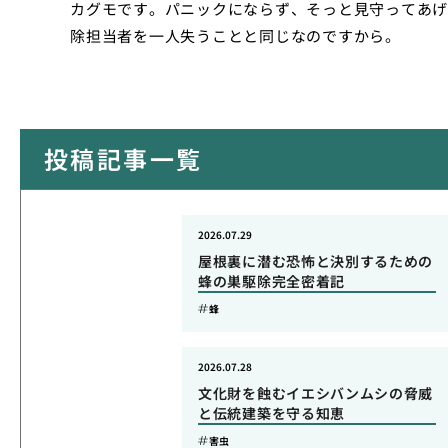
カグモです。パニックにならず、そっと見守ってあげ
除担当者を一人失うことと同じなのですから。
投稿記事一覧
2026.07.29
屋根裏に潜む恐怖と決別するための
蜂の巣駆除完全密着記
蜂
2026.07.28
文化財を蝕むイエシバンムシの脅威
と伝統建築を守る知恵
害虫