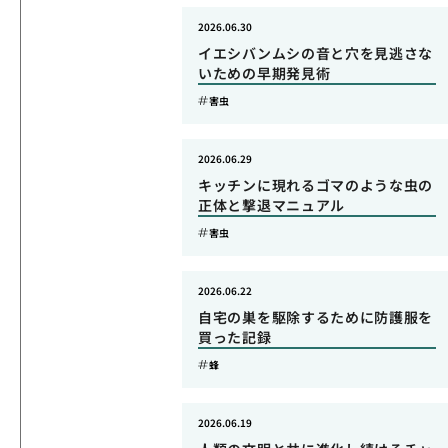
2026.06.30
イエシバンムシの音と穴を見逃さな
いための早期発見術
害虫
2026.06.29
キッチンに現れるゴマのような虫の
正体と撃退マニュアル
害虫
2026.06.22
自宅の巣を駆除するために防護服を
買った記録
蜂
2026.06.19