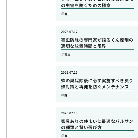
の虫害を防ぐための極意
害虫
2026.07.17
害虫防除の専門家が語るくん煙剤の
適切な放置時間と限界
害虫
2026.07.15
蜂の巣駆除後に必ず実施すべき戻り
蜂対策と再発を防ぐメンテナンス
蜂
2026.07.13
家具ありの住まいに最適なバルサン
の種類と賢い選び方
害虫