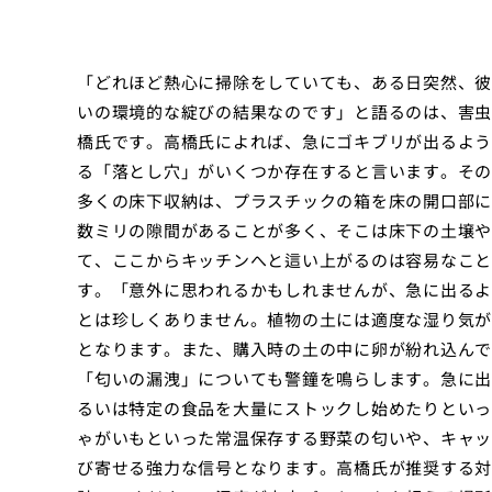
「どれほど熱心に掃除をしていても、ある日突然、彼
いの環境的な綻びの結果なのです」と語るのは、害虫
橋氏です。高橋氏によれば、急にゴキブリが出るよう
る「落とし穴」がいくつか存在すると言います。その
多くの床下収納は、プラスチックの箱を床の開口部に
数ミリの隙間があることが多く、そこは床下の土壌や
て、ここからキッチンへと這い上がるのは容易なこと
す。「意外に思われるかもしれませんが、急に出るよ
とは珍しくありません。植物の土には適度な湿り気が
となります。また、購入時の土の中に卵が紛れ込んで
「匂いの漏洩」についても警鐘を鳴らします。急に出
るいは特定の食品を大量にストックし始めたりといっ
ゃがいもといった常温保存する野菜の匂いや、キャッ
び寄せる強力な信号となります。高橋氏が推奨する対