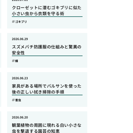
クローゼットに潜むゴキブリに似た
小さい虫から衣類を守る術
ゴキブリ
2026.06.29
スズメバチ防護服の仕組みと驚異の
安全性
蜂
2026.06.23
家具がある場所でバルサンを使った
後の正しい拭き掃除の手順
害虫
2026.06.20
観葉植物の周囲に現れる白い小さな
虫を撃退する園芸の知恵