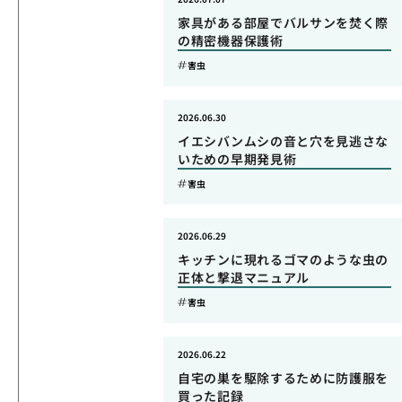
家具がある部屋でバルサンを焚く際
の精密機器保護術
害虫
2026.06.30
イエシバンムシの音と穴を見逃さな
いための早期発見術
害虫
2026.06.29
キッチンに現れるゴマのような虫の
正体と撃退マニュアル
害虫
2026.06.22
自宅の巣を駆除するために防護服を
買った記録