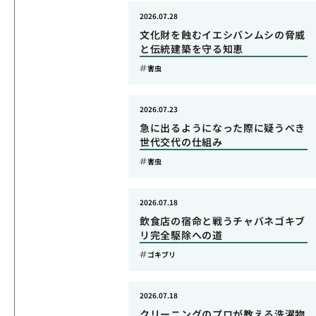
2026.07.28
文化財を蝕むイエシバンムシの脅威
と伝統建築を守る知恵
害虫
2026.07.23
急に出るようになった際に疑うべき
世代交代の仕組み
害虫
2026.07.18
飲食店の宿命と戦うチャバネゴキブ
リ完全駆除への道
ゴキブリ
2026.07.18
クリーニングのプロが教える洗濯物