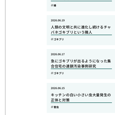
蜂
2026.06.19
人類の文明と共に進化し続けるチャ
バネゴキブリという隣人
ゴキブリ
2026.06.17
急にゴキブリが出るようになった集
合住宅の連鎖汚染事例研究
ゴキブリ
2026.06.15
キッチンの白い小さい虫大量発生の
正体と対策
害虫