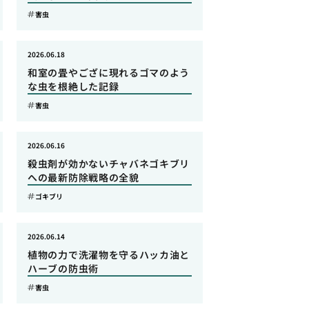
害虫
2026.06.18
和室の畳やござに現れるゴマのよう
な虫を根絶した記録
害虫
2026.06.16
殺虫剤が効かないチャバネゴキブリ
への最新防除戦略の全貌
ゴキブリ
2026.06.14
植物の力で洗濯物を守るハッカ油と
ハーブの防虫術
害虫