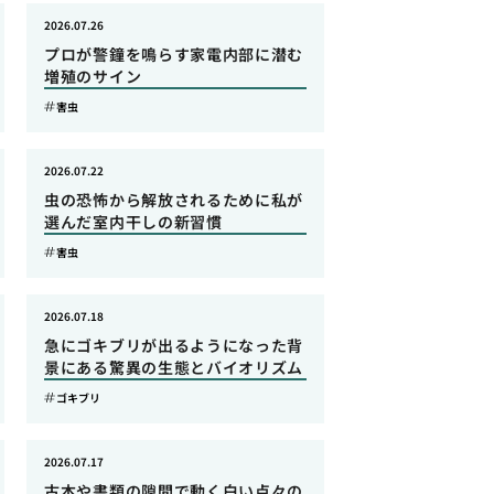
2026.07.26
プロが警鐘を鳴らす家電内部に潜む
増殖のサイン
害虫
2026.07.22
虫の恐怖から解放されるために私が
選んだ室内干しの新習慣
害虫
2026.07.18
急にゴキブリが出るようになった背
景にある驚異の生態とバイオリズム
ゴキブリ
2026.07.17
古本や書類の隙間で動く白い点々の