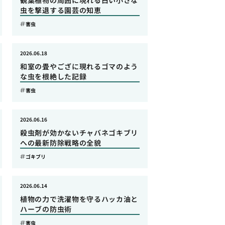
観葉植物の周囲に現れる白い小さな
虫を撃退する園芸の知恵
害虫
2026.06.18
和室の畳やござに現れるゴマのよう
な虫を根絶した記録
害虫
2026.06.16
殺虫剤が効かないチャバネゴキブリ
への最新防除戦略の全貌
ゴキブリ
2026.06.14
植物の力で洗濯物を守るハッカ油と
ハーブの防虫術
害虫