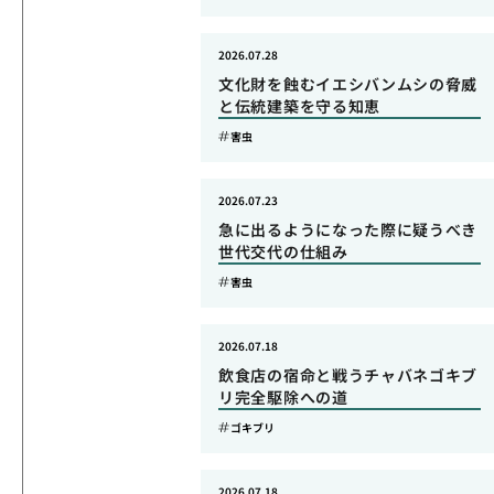
2026.07.28
文化財を蝕むイエシバンムシの脅威
と伝統建築を守る知恵
害虫
2026.07.23
急に出るようになった際に疑うべき
世代交代の仕組み
害虫
2026.07.18
飲食店の宿命と戦うチャバネゴキブ
リ完全駆除への道
ゴキブリ
2026.07.18