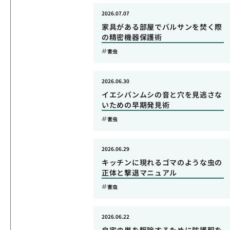
2026.07.07
家具がある部屋でバルサンを焚く際
の精密機器保護術
害虫
2026.06.30
イエシバンムシの音と穴を見逃さな
いための早期発見術
害虫
2026.06.29
キッチンに現れるゴマのような虫の
正体と撃退マニュアル
害虫
2026.06.22