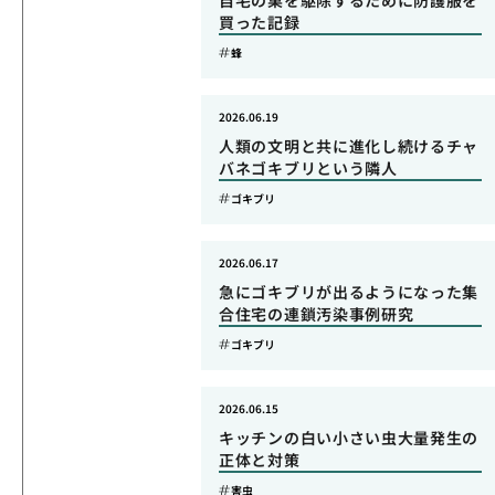
自宅の巣を駆除するために防護服を
買った記録
蜂
2026.06.19
人類の文明と共に進化し続けるチャ
バネゴキブリという隣人
ゴキブリ
2026.06.17
急にゴキブリが出るようになった集
合住宅の連鎖汚染事例研究
ゴキブリ
2026.06.15
キッチンの白い小さい虫大量発生の
正体と対策
害虫