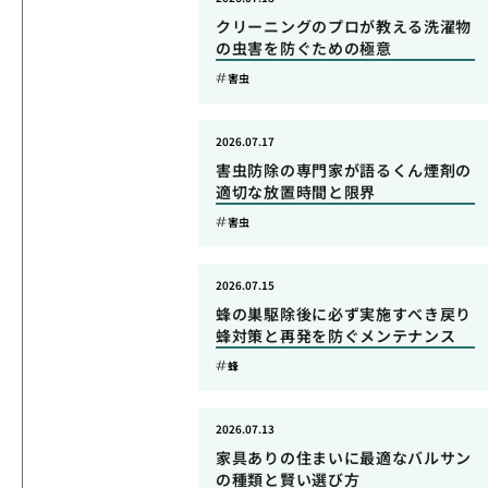
クリーニングのプロが教える洗濯物
の虫害を防ぐための極意
害虫
2026.07.17
害虫防除の専門家が語るくん煙剤の
適切な放置時間と限界
害虫
2026.07.15
蜂の巣駆除後に必ず実施すべき戻り
蜂対策と再発を防ぐメンテナンス
蜂
2026.07.13
家具ありの住まいに最適なバルサン
の種類と賢い選び方