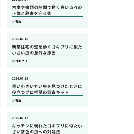
古本や書類の隙間で動く白い点々の
正体と蔵書を守る術
害虫
2026.07.16
新築住宅の壁を歩くゴキブリに似た
小さい虫の意外な原因
ゴキブリ
2026.07.13
黒い小さい丸い虫を見つけたときに
役立つプロ推奨の調査キット
害虫
2026.07.12
キッチンに現れたゴキブリに似た小
さい茶色の虫への対処法