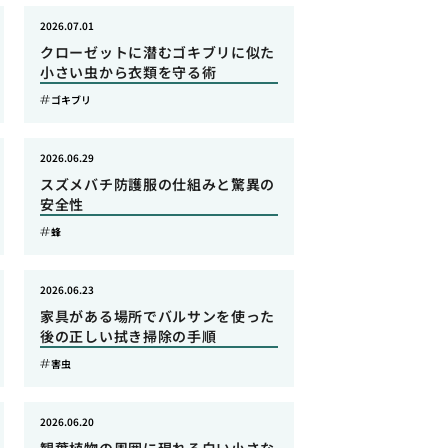
2026.07.01
クローゼットに潜むゴキブリに似た
小さい虫から衣類を守る術
ゴキブリ
2026.06.29
スズメバチ防護服の仕組みと驚異の
安全性
蜂
2026.06.23
家具がある場所でバルサンを使った
後の正しい拭き掃除の手順
害虫
2026.06.20