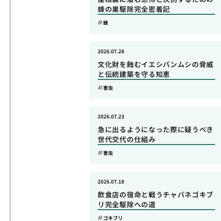
蜂の巣駆除完全密着記
蜂
2026.07.28
文化財を蝕むイエシバンムシの脅威
と伝統建築を守る知恵
害虫
2026.07.23
急に出るようになった際に疑うべき
世代交代の仕組み
害虫
2026.07.18
飲食店の宿命と戦うチャバネゴキブ
リ完全駆除への道
ゴキブリ