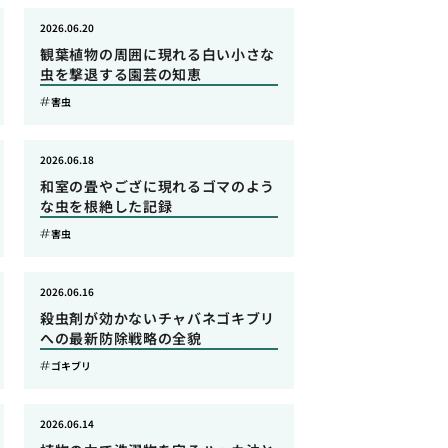
2026.06.20
観葉植物の周囲に現れる白い小さな
虫を撃退する園芸の知恵
害虫
2026.06.18
和室の畳やござに現れるゴマのよう
な虫を根絶した記録
害虫
2026.06.16
殺虫剤が効かないチャバネゴキブリ
への最新防除戦略の全貌
ゴキブリ
2026.06.14