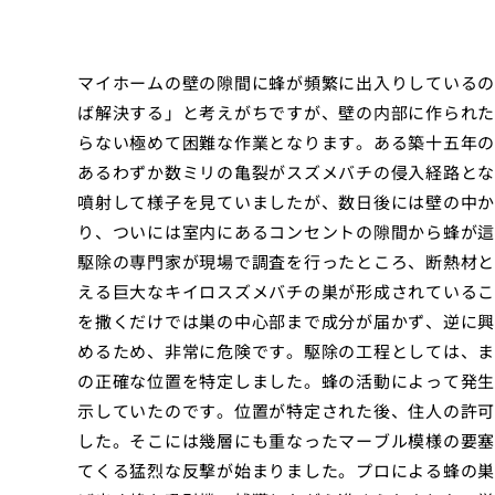
マイホームの壁の隙間に蜂が頻繁に出入りしているの
ば解決する」と考えがちですが、壁の内部に作られた
らない極めて困難な作業となります。ある築十五年の
あるわずか数ミリの亀裂がスズメバチの侵入経路とな
噴射して様子を見ていましたが、数日後には壁の中か
り、ついには室内にあるコンセントの隙間から蜂が這
駆除の専門家が現場で調査を行ったところ、断熱材と
える巨大なキイロスズメバチの巣が形成されているこ
を撒くだけでは巣の中心部まで成分が届かず、逆に興
めるため、非常に危険です。駆除の工程としては、ま
の正確な位置を特定しました。蜂の活動によって発生
示していたのです。位置が特定された後、住人の許可
した。そこには幾層にも重なったマーブル模様の要塞
てくる猛烈な反撃が始まりました。プロによる蜂の巣