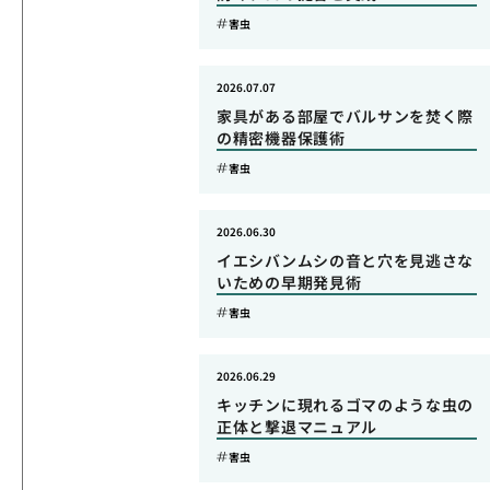
害虫
2026.07.07
家具がある部屋でバルサンを焚く際
の精密機器保護術
害虫
2026.06.30
イエシバンムシの音と穴を見逃さな
いための早期発見術
害虫
2026.06.29
キッチンに現れるゴマのような虫の
正体と撃退マニュアル
害虫