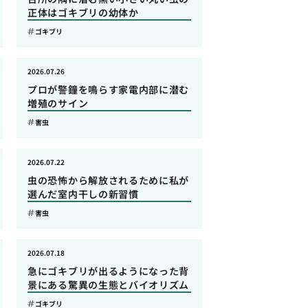
正体はゴキブリの幼体か
ゴキブリ
2026.07.26
プロが警鐘を鳴らす家電内部に潜む
増殖のサイン
害虫
2026.07.22
虫の恐怖から解放されるために私が
選んだ室内干しの新習慣
害虫
2026.07.18
急にゴキブリが出るようになった背
景にある驚異の生態とバイオリズム
ゴキブリ