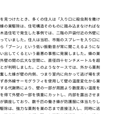
を見つけたとき、多くの住人は「入り口に殺虫剤を撒け
蜂の巣駆除は、住宅構造そのものに踏み込まなければな
木造住宅で発生した事例では、二階の戸袋付近の外壁に
っていました。住人は当初、市販のスプレーを入り口に
ら「ブーン」という低い振動音が常に聞こえるようにな
い出してくるという最悪の事態に発展しました。蜂の巣
外壁の間の広大な空間に、直径四十センチメートルを超
とが判明しました。このようなケースでは、外から薬剤
奮した蜂が壁の内側、つまり室内に向かって逃げ場を求
ず赤外線サーモグラフィを使用して壁の温度変化から巣
する代謝熱により、壁の一部が周囲より数度高い温度を
を得て外壁の一部を慎重にカットし、内部を露出させま
が鎮座しており、数千匹の働き蜂が防護服に体当たりし
駆除は、強力な薬剤を巣の芯まで直接注入し、同時に逃