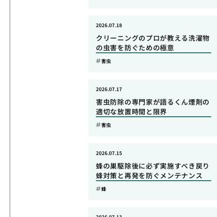
2026.07.18
クリーニングのプロが教える洗濯物
の虫害を防ぐための極意
害虫
2026.07.17
害虫防除の専門家が語るくん煙剤の
適切な放置時間と限界
害虫
2026.07.15
蜂の巣駆除後に必ず実施すべき戻り
蜂対策と再発を防ぐメンテナンス
蜂
2026.07.13