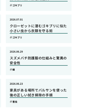
ゴキブリ
2026.07.01
クローゼットに潜むゴキブリに似た
小さい虫から衣類を守る術
ゴキブリ
2026.06.29
スズメバチ防護服の仕組みと驚異の
安全性
蜂
2026.06.23
家具がある場所でバルサンを使った
後の正しい拭き掃除の手順
害虫