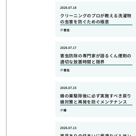
2026.07.18
クリーニングのプロが教える洗濯物
の虫害を防ぐための極意
害虫
2026.07.17
害虫防除の専門家が語るくん煙剤の
適切な放置時間と限界
害虫
2026.07.15
蜂の巣駆除後に必ず実施すべき戻り
蜂対策と再発を防ぐメンテナンス
蜂
2026.07.13
家具ありの住まいに最適なバルサン