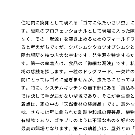
住宅内に突如として現れる「ゴマに似た小さい虫」に
す。駆除のプロフェッショナルとして現場に入った際
なく、その「起源」を突き止めるためのフィールドワ
ると考えがちですが、シバンムシやカツオブシムシと
隠れ場所を持つ広大な宇宙です。発生源を特定するた
す。第一の執着点は、食品の「微細な漏洩」です。私
粉の感触を探します。一粒のドッグフード、一欠片の
間にとってはゴミに過ぎませんが、虫たちにとっては
す。特に、システムキッチンの最下部にある「蹴込み
では決して手が届かない聖域であり、そこが発生源と
着点は、家の中の「天然素材の装飾品」です。意外な
枕、さらには壁に飾られた剥製や和紙の民芸品、植物
有機物であり、ゴキブリのように不潔なものを好むの
最高の餌場となります。第三の執着点は、屋外との「