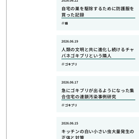
2026.06.22
自宅の巣を駆除するために防護服を
買った記録
蜂
2026.06.19
人類の文明と共に進化し続けるチャ
バネゴキブリという隣人
ゴキブリ
2026.06.17
急にゴキブリが出るようになった集
合住宅の連鎖汚染事例研究
ゴキブリ
2026.06.15
キッチンの白い小さい虫大量発生の
正体と対策