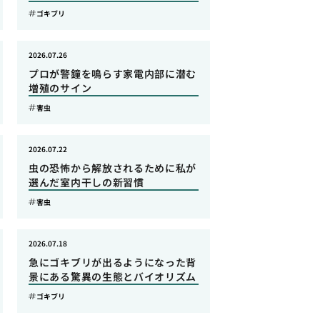
ゴキブリ
2026.07.26
プロが警鐘を鳴らす家電内部に潜む
増殖のサイン
害虫
2026.07.22
虫の恐怖から解放されるために私が
選んだ室内干しの新習慣
害虫
2026.07.18
急にゴキブリが出るようになった背
景にある驚異の生態とバイオリズム
ゴキブリ