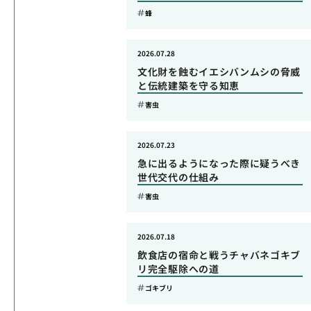
蜂
2026.07.28
文化財を蝕むイエシバンムシの脅威
と伝統建築を守る知恵
害虫
2026.07.23
急に出るようになった際に疑うべき
世代交代の仕組み
害虫
2026.07.18
飲食店の宿命と戦うチャバネゴキブ
リ完全駆除への道
ゴキブリ