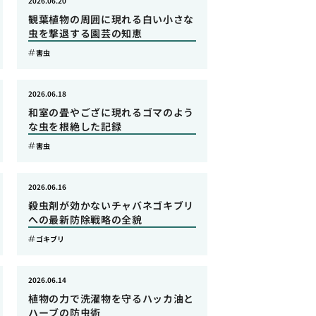
2026.06.20
観葉植物の周囲に現れる白い小さな
虫を撃退する園芸の知恵
害虫
2026.06.18
和室の畳やござに現れるゴマのよう
な虫を根絶した記録
害虫
2026.06.16
殺虫剤が効かないチャバネゴキブリ
への最新防除戦略の全貌
ゴキブリ
2026.06.14
植物の力で洗濯物を守るハッカ油と
ハーブの防虫術