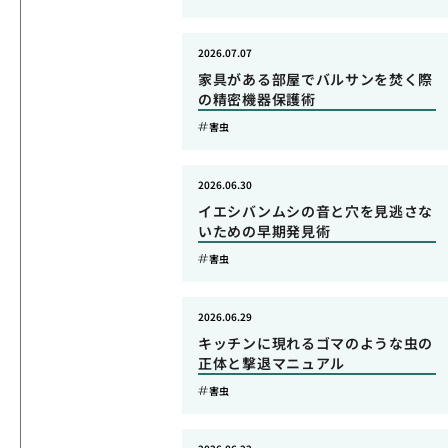
2026.07.07
家具がある部屋でバルサンを焚く際
の精密機器保護術
害虫
2026.06.30
イエシバンムシの音と穴を見逃さな
いための早期発見術
害虫
2026.06.29
キッチンに現れるゴマのような虫の
正体と撃退マニュアル
害虫