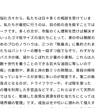
悩む方々から、私たちは日々多くの相談を受けていま
、私たちが最初に行うのは、目の前の虫を殺すことでは
ークです。多くの方が、市販のくん煙剤を焚けば解決す
いったゴマ粒サイズの虫たちにとって、家の中は無限の
めのプロのノウハウは、三つの「執着点」に集約されま
たちはパントリーの棚を一段ずつ指でなぞり、わずかな
パスタの端、袋からこぼれた少量の小麦粉。これらは人
数十世代を養うことのできる巨大な油田に等しいので
板」の裏側や、家具と床の数ミリの隙間は、普段の掃除
なっているケースが非常に多いのが現実です。第二の執
盲点となるのが、ドライフラワーや、そば殻を使った
の種を利用した手芸品などです。これらはすべて天然の
ではなく、乾燥した良質な資源を好む虫たちにとっては
境界線の管理」です。成虫は光や匂いに誘われて侵入す