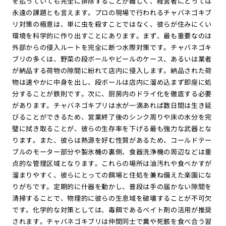
を払っていても完全に排除することが難しく、経営者にとっては
永遠の課題とも言えます。プロの現場で行われるチャバネゴキブ
リ対策の極意は、単に虫を殺すことではなく、彼らが住みにくい
環境を科学的に作り出すことにあります。まず、最も重要なのは
外部からの侵入ルートを完全に断つ水際対策です。チャバネゴキ
ブリの多くは、野菜の段ボールやビールのケース、あるいは業者
が納品する荷物の隙間に紛れて店内に侵入します。納品された荷
物は速やかに中身を出し、段ボールは店内に溜め込まず即座に処
分することが鉄則です。次に、厨房内のドライ化を徹底する必要
があります。チャバネゴキブリは水が一滴あれば数日間は生き延
びることができるため、営業終了後のシンク周りや床の水分を完
璧に拭き取ることが、彼らの生存率を下げる最も強力な武器とな
ります。また、彼らは熱源を好む性質があるため、コールドテー
ブルのモーター部分や製氷機の裏側、食器洗浄機の周辺などは重
点的な管理区域となります。これらの場所は油汚れや食べかすが
溜まりやすく、彼らにとっての餌場と住処を兼ね備えた楽園にな
りがちです。定期的に什器を動かし、普段は手の届かない隙間を
清掃することで、物理的に彼らの生息域を破壊することが不可欠
です。化学的な対策としては、毒餌であるベイト剤の活用が推奨
されます。チャバネゴキブリは仲間同士で糞や死骸を食べ合う習