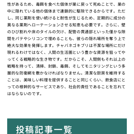
性があるため、毒餌を食べた個体が巣に戻って死ぬことで、巣の
中に隠れている他の個体まで連鎖的に駆除できるからです。ただ
し、同じ薬剤を使い続けると耐性が生じるため、定期的に成分の
異なる薬剤へローテーションさせる知恵も必要です。さらに、壁
のひび割れや床のタイルの欠け、配管の貫通部といった僅かな隙
間をパテやシリコンで埋めることも、彼らの隠れ場所を奪う上で
絶大な効果を発揮します。チャバネゴキブリは不潔な場所にだけ
現れるわけではなく、人間の生活圏という豊かな資源を狙ってや
ってくる戦略的な生き物です。だからこそ、人間側もそれ以上の
戦略を持って、清掃、封鎖、毒餌、そしてモニタリングという多
層的な防衛網を敷かなければなりません。清潔な厨房を維持する
ことは、美味しい料理を提供することと同じくらい、飲食店にと
っての根幹的なサービスであり、社会的責任であることを忘れて
はならないのです。
投稿記事一覧