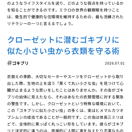
のようなライフスタイルを送り、どのような弱点を持っているか
を知ることができるのです。ミクロの世界の観察眼を持つこと
は、衛生的で健康的な住環境を維持するための、最も洗練された
リテラシーの一つと言えるでしょう。
クローゼットに潜むゴキブリに
似た小さい虫から衣類を守る術
ゴキブリ
2026.07.01
衣替えの季節、大切なセーターやスーツをクローゼットから取り
出した際、生地の上を這う「黒くて丸い小さな虫」を見つけて心
臓が止まるような思いをしたことはありませんか。その虫がゴキ
ブリの幼体に見えたなら、それはあなたの衣類管理に対する緊急
の警告です。しかし、クローゼットという特殊な環境において、
この「ゴキブリに似た小さい虫」の多くは、実はヒメマルカツオ
ブシムシの成虫であることが一般的です。この虫は体長三ミリほ
どで、全体的に黒っぽく丸っこい形をしています。彼らがゴキブ
リと決定的に違うのは、直接的に人間に害を与えたり不潔なもの