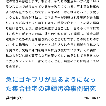
理の甘さが存在します。彼らは、私たちの生活がいかに危ういバ
ランスの上で成り立っているかを教えてくれる、不本意な教師の
ような存在でもあるのです。未来の都市がどれほどハイテク化し
ようとも、生命が活動し、エネルギーが消費される場所がある限
り、チャバネゴキブリは形を変え、手段を変えて、その隣に居座
り続けるでしょう。彼らを絶滅させることは、おそらく不可能で
す。私たちができるのは、彼らの生態を正しく理解し、適度な距
離を保つための知恵を磨き続けることだけです。この終わりのな
い共生の物語の中で、チャバネゴキブリは今日も暗闇から私たち
を見つめ、文明の隙間を軽やかに走り抜けています。その姿は、
私たちがどれほど高度な文明を築いても、依然として自然界とい
う大きなシステムの一部であることを、無言のうちに物語ってい
るのです。
急にゴキブリが出るようになっ
た集合住宅の連鎖汚染事例研究
ゴキブリ
2026.06.17