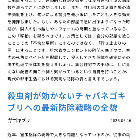
に配置することで、連鎖的な移動を抑制しながら建物全体の個体
数を減らすことに成功しました。また、共用部のゴミ置き場の清
掃頻度を上げ、匂いによる誘引を最小限にしたことも大きな効果
を発揮しました。もし、あなたの部屋で急に出るようになった時
期が、隣人の引っ越しやリフォームの時期と重なっているなら、
この「移動」を疑うべきです。対策としては、自分の部屋を彼ら
にとっての「不快な場所」にするのではなく、「行き止まりの
罠」にすることです。排水管やコンセントの隙間を塞ぎつつ、室
内の死角にベイト剤を配置して、侵入してきた個体を確実にその
場で処理する体制を整えましょう。集合住宅での平穏は、目に見
えない配管の向こう側と繋がっているという自覚を持つことが、
現代の都市生活における賢明な防除の姿と言えるでしょう。
殺虫剤が効かないチャバネゴキ
ブリへの最新防除戦略の全貌
ゴキブリ
2026.06.16
近年、害虫駆除の現場で大きな問題となっているのが、従来の殺