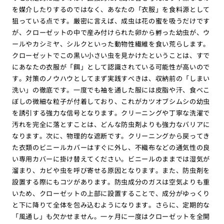
を媒介したりするのではなく、あなたの「衣服」を食料源として
狙っている点です。厳密に言えば、成虫は花の蜜を吸うだけです
が、クローゼットの中で産み付けられた卵から孵った幼虫が、ウ
ールやカシミヤ、シルクといった動物性繊維を食い荒らします。
クローゼットでこの黒い小さい虫を見かけたということは、すで
にあなたの衣服が「餌」として認識されている可能性が高いので
す。対策のノウハウとしてまず実践すべきは、収納前の「しまい
洗い」の徹底です。一度でも袖を通した服には皮脂や汗、食べこ
ぼしの微細な粒子が付着しており、これがカツオブシムシの幼虫
を誘引する強力な信号となります。クリーニングや丁寧な洗濯で
汚れを完全に落とすことは、どんな防虫剤よりも強力なバリアに
なります。次に、物理的な遮断です。クリーニングから戻ってき
た衣類のビニールカバーはすぐに外し、不織布などの通気性の良
い専用カバーに掛け替えてください。ビニールのままでは湿気が
溜まり、カビや虫を呼び寄せる原因となります。また、防虫剤を
設置する際にもコツがあります。防虫成分のガスは空気よりも重
いため、クローゼットの上部に設置することで、成分がゆっくり
と下に降りて全体を包み込むようになります。さらに、定期的な
「風通し」も欠かせません。一ヶ月に一度はクローゼットを全開