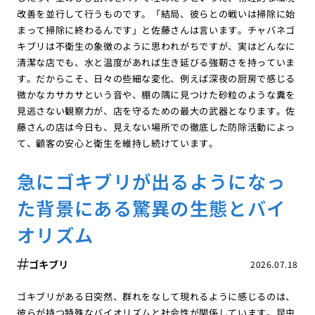
改善を並行して行うものです。「結局、彼らとの戦いは掃除に始
まって掃除に終わるんです」と佐藤さんは言います。チャバネゴ
キブリは不衛生の象徴のように思われがちですが、実はどんなに
清潔な店でも、水と温度があれば生き延びる強靭さを持っていま
す。だからこそ、日々の些細な変化、例えば深夜の厨房で感じる
微かなカサカサという音や、棚の隅に見つけた砂粒のような糞を
見逃さない観察力が、店を守るための最大の武器となります。佐
藤さんの店は今日も、見えない場所での徹底した防除活動によっ
て、顧客の安心と衛生を維持し続けています。
急にゴキブリが出るようになっ
た背景にある驚異の生態とバイ
オリズム
ゴキブリ
2026.07.18
ゴキブリがある日突然、群れをなして現れるように感じるのは、
彼らが持つ特殊なバイオリズムと社会性が関係しています。昆虫