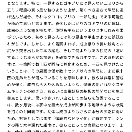
となります。特に、一見するとゴキブリには見えない二ミリから
五ミリ程度の真っ黒な粒のような虫が、驚くべき速さで隙間に逃
げ込んだ場合、それはクロゴキブリの「一齢幼虫」である可能性
が極めて高いと言えます。孵化したばかりのゴキブリの幼体は、
成虫のような翅を持たず、体型も平らというよりは少し丸みを帯
びているため、初めて見る人には別の昆虫や甲虫のように誤認さ
れがちです。しかし、よく観察すれば、成虫譲りの長い触角とお
尻から突き出した二本の尾毛、そして何よりもあの独特の「這い
ずるような滑らかな加速」を確認できるはずです。この時期の幼
体は、一箇所で数十匹が同時に孵化するため、一匹を見つけたと
いうことは、その周囲の僅か数十センチ以内の隙間に、まだ数十
匹の兄弟たちが潜んでいることを意味します。彼らは非常に警戒
心が強く、成虫なら入り込めないような、壁紙の剥がれやシステ
ムキッチンの継ぎ目、あるいは家電製品の基板の隙間などを生活
拠点とします。黒い小さい丸い虫としての彼らを放置すること
は、数ヶ月後には家中を巨大な成虫が闊歩する地獄のような状況
を招くのと同義です。幼体は成虫よりもさらに水分の欠乏に弱い
ため、対策としてはまず「徹底的なドライ化」が有効です。シン
クの残り水や濡れた雑巾は、彼らにとっての命綱となります。ま
た、幼体は親の糞を食べて成長し、そこから環境に適応するため