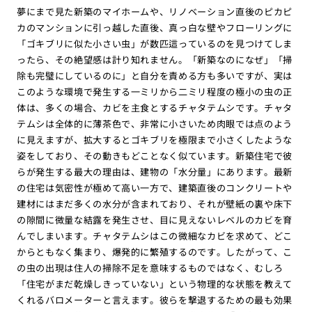
夢にまで見た新築のマイホームや、リノベーション直後のピカピ
カのマンションに引っ越した直後、真っ白な壁やフローリングに
「ゴキブリに似た小さい虫」が数匹這っているのを見つけてしま
ったら、その絶望感は計り知れません。「新築なのになぜ」「掃
除も完璧にしているのに」と自分を責める方も多いですが、実は
このような環境で発生する一ミリから二ミリ程度の極小の虫の正
体は、多くの場合、カビを主食とするチャタテムシです。チャタ
テムシは全体的に薄茶色で、非常に小さいため肉眼では点のよう
に見えますが、拡大するとゴキブリを極限まで小さくしたような
姿をしており、その動きもどことなく似ています。新築住宅で彼
らが発生する最大の理由は、建物の「水分量」にあります。最新
の住宅は気密性が極めて高い一方で、建築直後のコンクリートや
建材にはまだ多くの水分が含まれており、それが壁紙の裏や床下
の隙間に微量な結露を発生させ、目に見えないレベルのカビを育
んでしまいます。チャタテムシはこの微細なカビを求めて、どこ
からともなく集まり、爆発的に繁殖するのです。したがって、こ
の虫の出現は住人の掃除不足を意味するものではなく、むしろ
「住宅がまだ乾燥しきっていない」という物理的な状態を教えて
くれるバロメーターと言えます。彼らを撃退するための最も効果