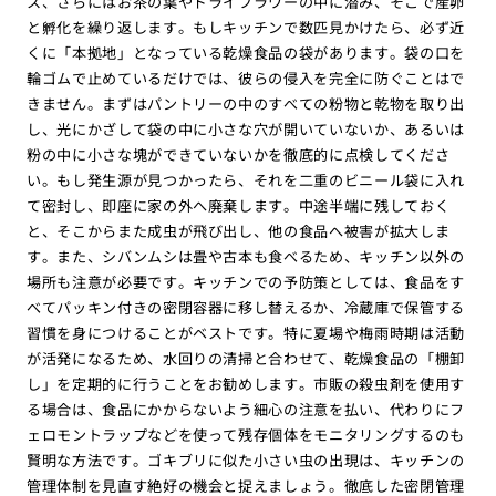
ス、さらにはお茶の葉やドライフラワーの中に潜み、そこで産卵
と孵化を繰り返します。もしキッチンで数匹見かけたら、必ず近
くに「本拠地」となっている乾燥食品の袋があります。袋の口を
輪ゴムで止めているだけでは、彼らの侵入を完全に防ぐことはで
きません。まずはパントリーの中のすべての粉物と乾物を取り出
し、光にかざして袋の中に小さな穴が開いていないか、あるいは
粉の中に小さな塊ができていないかを徹底的に点検してくださ
い。もし発生源が見つかったら、それを二重のビニール袋に入れ
て密封し、即座に家の外へ廃棄します。中途半端に残しておく
と、そこからまた成虫が飛び出し、他の食品へ被害が拡大しま
す。また、シバンムシは畳や古本も食べるため、キッチン以外の
場所も注意が必要です。キッチンでの予防策としては、食品をす
べてパッキン付きの密閉容器に移し替えるか、冷蔵庫で保管する
習慣を身につけることがベストです。特に夏場や梅雨時期は活動
が活発になるため、水回りの清掃と合わせて、乾燥食品の「棚卸
し」を定期的に行うことをお勧めします。市販の殺虫剤を使用す
る場合は、食品にかからないよう細心の注意を払い、代わりにフ
ェロモントラップなどを使って残存個体をモニタリングするのも
賢明な方法です。ゴキブリに似た小さい虫の出現は、キッチンの
管理体制を見直す絶好の機会と捉えましょう。徹底した密閉管理