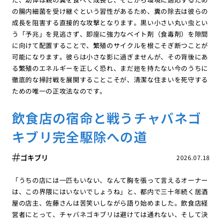
の腸内細菌を受け継ぐという習性があるため、糞の除去は彼らの
成長を阻害する直接的な攻撃となります。黒い小さい丸い虫とい
う「予兆」を見逃さず、即座に強力なベイト剤（食毒剤）を隙間
に向けて配置することで、繁殖のサイクルを根こそぎ断つことが
可能になります。彼らは小さな影に過ぎませんが、その背後にあ
る繁殖のエネルギーを正しく恐れ、まだ翅を持たない今のうちに
徹底的な掃討戦を展開することこそが、清潔な住まいを死守する
ための唯一の正攻法なのです。
飲食店の宿命と戦うチャバネゴ
キブリ完全駆除への道
ゴキブリ
2026.07.18
「うちの店には一匹もいない、なんて胸を張って言えるオーナー
は、この界隈にはいないでしょうね」と、都内で三十年続く居酒
屋の店主、佐藤さんは苦笑いしながら語り始めました。飲食店経
営者にとって、チャバネゴキブリは避けては通れない、そして決