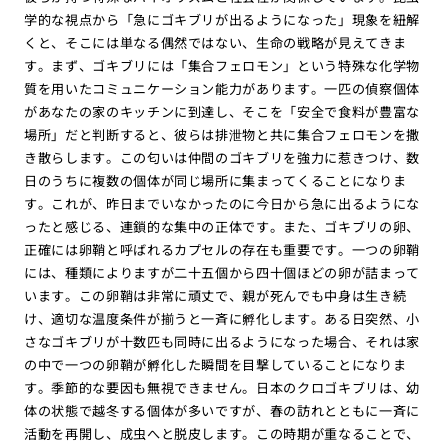
学的な視点から「急にゴキブリが出るようになった」現象を紐解
くと、そこには単なる偶然ではない、生命の戦略が見えてきま
す。まず、ゴキブリには「集合フェロモン」という特殊な化学物
質を用いたコミュニケーション能力があります。一匹の偵察個体
があなたの家のキッチンに到達し、そこを「安全で食料が豊富な
場所」だと判断すると、彼らは排泄物と共に集合フェロモンを撒
き散らします。この匂いは仲間のゴキブリを強力に惹きつけ、数
日のうちに複数の個体が同じ場所に集まってくることになりま
す。これが、昨日までいなかったのに今日から急に出るようにな
ったと感じる、連鎖的な集中の正体です。また、ゴキブリの卵、
正確には卵鞘と呼ばれるカプセルの存在も重要です。一つの卵鞘
には、種類によりますが二十五個から四十個ほどの卵が詰まって
います。この卵鞘は非常に頑丈で、親が死んでも中身は生き続
け、適切な温度条件が揃うと一斉に孵化します。ある日突然、小
さなゴキブリが十数匹も同時に出るようになった場合、それは家
の中で一つの卵鞘が孵化した瞬間を目撃していることになりま
す。季節的な要因も無視できません。日本のクロゴキブリは、幼
体の状態で越冬する個体が多いですが、春の訪れとともに一斉に
活動を再開し、成虫へと脱皮します。この時期が重なることで、