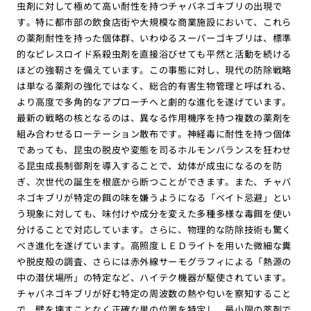
虫剤に対して極めて高い耐性を持つチャバネゴキブリの出現で
す。特に都市部の飲食店街や大規模な商業施設において、これら
の薬剤耐性を持った個体群、いわゆるスーパーゴキブリは、標準
的なピレスロイド系殺虫剤を直接浴びせても平然と活動を続ける
ほどの強靭さを備えています。この事態に対し、現代の防除戦略
は単なる薬剤の強化ではなく、総合的有害生物管理と呼ばれる、
より高度で多角的なアプローチへと劇的な進化を遂げています。
最新の戦略の核となるのは、異なる作用機序を持つ複数の薬剤を
組み合わせるローテーション散布です。神経毒に耐性を持つ個体
であっても、昆虫の脱皮や変態を司るホルモンバランスを狂わせ
る昆虫成長制御剤を導入することで、幼体が成虫になるのを防
ぎ、次世代の誕生を根底から断つことができます。また、チャバ
ネゴキブリが特定の餌の味を嫌うようになる「ベイト忌避」とい
う現象に対しても、味付けや成分を変えた多種多様な毒餌を使い
分けることで対応しています。さらに、物理的な防除技術も驚く
べき進化を遂げています。高照度ＬＥＤライトを用いた微細な糞
や脱皮殻の調査、さらには赤外線サーモグラフィによる「熱源の
中の潜伏場所」の特定など、ハイテク機器が駆使されています。
チャバネゴキブリが好む特定の周波数の熱や匂いを察知すること
で、壁を壊すことなく正確な巣の位置を特定し、最小限の薬剤で