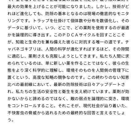
最大の効果を上げることが可能になりました。しかし、技術がど
れほど進化しても、防除の基本となるのは現場の徹底的なモニタ
リングです。トラップを仕掛けて個体数や分布を数値化し、その
データに基づいて、いつ、どこで、どの薬剤を使用するのが最適
かを論理的に導き出す。このＰＤＣＡサイクルを回すことこそ
が、知能と生命力を兼ね備えた彼らに対抗する唯一の道です。チ
ャバネゴキブリは、人間の科学が進化すればするほど、その隙間
に適応し、薬剤さえも克服しようとしてきます。私たち人間に求
められているのは、単に新しい薬を作ることではなく、彼らの生
態をより深く科学的に理解し、環境そのものを人間側の管理下に
置くという、高度な知略の競争なのです。この終わりのない知恵
比べの最前線において、最新の防除技術は日々アップデートさ
れ、私たちの生活の安全性と衛生を支え続けています。薬剤が効
かないからと諦めるのではなく、敵の弱点を論理的に突き、環境
をコントロールすること。それこそが、現代社会が辿り着いた、
不快害虫の脅威から逃れるための最終的な回答と言えるでしょ
う。