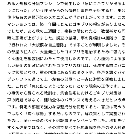
ある大規模な分譲マンションで発生した「急にゴキブリが出るよ
うになった」という住民からの苦情殺到事件を分析すると、集合
住宅特有の連鎖汚染のメカニズムが浮かび上がってきます。この
マンションでは、築十年間ほとんどゴキブリの報告がありません
でしたが、ある秋の二週間で、複数の階にわたる十数世帯から同
時に悲鳴が上がりました。調査の結果、事の発端は中層階の一室
で行われた「大規模な自主駆除」であることが判明しました。そ
の部屋の住人が、大量発生したゴキブリを退治するために強力な
くん煙剤を複数回にわたって使用したのです。くん煙剤による激
しい薬剤の刺激に晒されたゴキブリの群れは、死滅する前にパニ
ック状態となり、壁の内部にある配線ダクトや、各戸を繋ぐパイ
プシャフトを通じて上下左右の部屋へと一斉に避難を開始しまし
た。これが「急に出るようになった」という現象の正体です。こ
の事例から得られる教訓は、集合住宅におけるゴキブリ対策は一
戸の問題ではなく、建物全体のバランスで考えるべきだという点
です。特定の部屋で強力な忌避成分を使用すると、害虫は死ぬの
ではなく「隣へ移動」するだけなのです。解決策として実施され
たのは、全戸一斉のベイト剤設置キャンペーンでした。移動を促
すくん煙剤ではなく、その場で食べて死ぬ毒餌を各戸の侵入経路