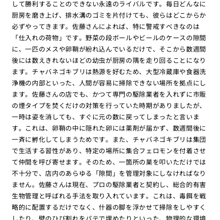
して勝利することのできない永遠のライバルです。毎日どんなに
厨房を磨き上げ、排水溝のゴミを片付けても、彼らはどこからか
必ずやってきます。佐藤さんによれば、特に警戒すべきなのは
「仕入れの荷物」です。野菜の段ボールやビールのケースの隙間
に、一匹のメスや卵鞘が紛れ込んでいるだけで、そこから数週間
後には数えきれないほどの幼虫が厨房の隅を走り回ることになり
ます。チャバネゴキブリは熱源を好むため、大型冷蔵庫や食器洗
浄機の内部といった、人間が容易に掃除できない場所を拠点にし
ます。佐藤さんの店でも、かつて専門の駆除業者を入れずに市販
の煙タイプを焚くだけの対策を行っていた時期がありましたが、
一時は姿を消しても、すぐに元の数に戻ってしまったと言いま
す。これは、卵鞘の中に隠れた卵には薬剤が届かず、数週間後に
一斉に孵化してしまうためです。また、チャバネゴキブリは集団
で生活する習性があり、特定の場所に集合フェロモンを付着させ
て仲間を呼び寄せます。そのため、一箇所の巣を叩いただけでは
不十分で、店内のあらゆる「隙間」を管理対象にしなければなり
ません。佐藤さんは現在、プロの駆除業者と契約し、総合的有害
生物管理と呼ばれる手法を取り入れています。これは、毒餌を戦
略的に配置するだけでなく、什器の脚を浮かせて掃除をしやすく
したり、壁のひび割れをパテで埋めたりといった、物理的な環境