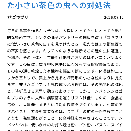
た小さい茶色の虫への対処法
ゴキブリ
2026.07.12
毎日の食事を作るキッチンは、人間にとっても虫にとっても魅力
的な場所です。シンクの隅やパントリーの棚板を這う「ゴキブリ
に似た小さい茶色の虫」を見つけたとき、私たちはまず衛生面で
の不安を感じます。キッチンのような場所でこの種の虫に遭遇し
た場合、その正体として最も可能性が高いのはタバコシバンムシ
です。この虫は、世界中の家庭に広く分布する貯穀害虫であり、
その名の通り乾燥した有機物を幅広く餌にします。体長は約二ミ
リから三ミリで、真上から見ると楕円形の小さな粒のように見え
ます。彼らがゴキブリと見間違われる理由は、その赤褐色の体色
と、時折見せる素早い動きにあります。しかし、シバンムシはゴ
キブリのように人間に病原菌を運ぶリスクは低いものの、食品を
汚染し、大量発生するという別の問題を抱えています。対策のア
ドバイスとして最も重要なのは、まず「目の前の一匹を殺すこと
よりも、発生源を断つこと」に全神経を集中させることです。シ
バンムシは、使いかけのお好み焼き粉、パン粉、パスタ、スパイ