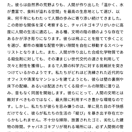
た。彼らは自然界の荒野よりも、人間が作り出した「温かく、水
が豊富で、食料が溢れる空間」を最高の生息地として選び、以
来、何千年にもわたって人類の歩みに寄り添い続けてきました。
この奇妙な関係を深く考察すると、チャバネゴキブリがいかに高
度に人間の生活に適応し、ある種、文明の陰の鏡のような存在で
あるかが浮き彫りになります。彼らは飛ぶことを捨てて歩くこと
を選び、都市の複雑な配管や狭い隙間を自在に移動するスペシャ
リストとなりました。また、人間が作り出した合成化学物質であ
る殺虫剤に対しても、その凄まじい世代交代の速さを利用して
次々と耐性を獲得し、まるで人類の科学力に対する挑戦状を突き
つけているかのようです。私たちがどれほど洗練された近代的な
オフィスや清潔なマンションを建てようとも、彼らは壁の裏側や
床下の配線、あるいは配送されてくる段ボールの隙間に潜り込
み、音もなく同居を開始します。彼らにとって、人間の文明とは
敵対すべきものではなく、最大限に利用すべき豊かな環境なので
す。しかし、私たちが彼らを忌み嫌うのは、単に見た目の不快感
だけでなく、彼らが私たちの生活の「綻び」を暴き出す存在だか
らかもしれません。不十分な掃除、放置されたゴミ、劣化した建
物の隙間。チャバネゴキブリが現れる場所には、必ず人間側の管