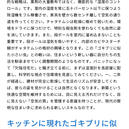
的な戦略は、薬剤の大量散布ではなく、徹底的な「湿度のコント
ロール」です。室内の湿度を常に五十パーセント以下に保つよう
除湿機をフル稼働させ、家具を壁から数センチ離して空気の通り
道を作ってください。チャタテムシは乾燥に極めて弱いため、環
境をドライに保つだけで、特別な殺虫剤を使わなくても自然に姿
を消していきます。また、段ボールを室内に溜め込まないことも
重要です。段ボールは湿気を吸いやすく、内部のカビやスターチ
糊がチャタテムシの格好の餌場となります。この「ゴキブリに似
た小さい虫」との戦いは、住まいという新しい器に自分たちの生
活を馴染ませていく調整期間のようなものです。パニックになっ
て「欠陥住宅だ」と騒ぎ立てる前に、まずは湿度計を各部屋に配
置し、科学的な視点で住環境を見直してみてください。一、二年
が経過し、建材が完全に乾燥して生活のリズムが安定してくれ
ば、彼らの姿を見かけることは自然となくなります。新築という
快適な空間を維持するためには、目に見える汚れだけでなく、目
に見えない「空気の質」を管理する意識を持つことが、現代の賢
明な住まい手に求められる新しいスキルなのです。
キッチンに現れたゴキブリに似