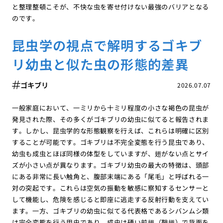
と整理整頓こそが、不快な虫を寄せ付けない最強のバリアとなる
のです。
昆虫学の視点で解明するゴキブ
リ幼虫と似た虫の形態的差異
ゴキブリ
2026.07.07
一般家庭において、一ミリから十ミリ程度の小さな褐色の昆虫が
発見された際、その多くがゴキブリの幼虫に似てると報告されま
す。しかし、昆虫学的な形態観察を行えば、これらは明確に区別
することが可能です。ゴキブリは不完全変態を行う昆虫であり、
幼虫も成虫とほぼ同様の体型をしていますが、翅がない点とサイ
ズが小さい点が異なります。ゴキブリ幼虫の最大の特徴は、頭部
にある非常に長い触角と、腹部末端にある「尾毛」と呼ばれる一
対の突起です。これらは空気の振動を敏感に察知するセンサーと
して機能し、危険を感じると即座に逃走する反射行動を支えてい
ます。一方、ゴキブリの幼虫に似てる代表格であるシバンムシ類
は完全変態を行う甲虫であり、成虫は硬い前翅（鞘翅）で背面を