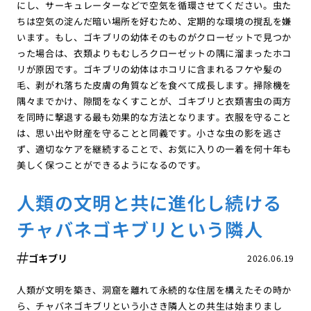
にし、サーキュレーターなどで空気を循環させてください。虫た
ちは空気の淀んだ暗い場所を好むため、定期的な環境の撹乱を嫌
います。もし、ゴキブリの幼体そのものがクローゼットで見つか
った場合は、衣類よりもむしろクローゼットの隅に溜まったホコ
リが原因です。ゴキブリの幼体はホコリに含まれるフケや髪の
毛、剥がれ落ちた皮膚の角質などを食べて成長します。掃除機を
隅々までかけ、隙間をなくすことが、ゴキブリと衣類害虫の両方
を同時に撃退する最も効果的な方法となります。衣服を守ること
は、思い出や財産を守ることと同義です。小さな虫の影を逃さ
ず、適切なケアを継続することで、お気に入りの一着を何十年も
美しく保つことができるようになるのです。
人類の文明と共に進化し続ける
チャバネゴキブリという隣人
ゴキブリ
2026.06.19
人類が文明を築き、洞窟を離れて永続的な住居を構えたその時か
ら、チャバネゴキブリという小さき隣人との共生は始まりまし