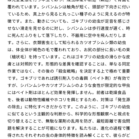
覆われています。シバンムシは触角が短く、頭部が下向きに付い
ているため、真上から見ると丸っこい種子のように見えるのが特
徴です。また、動きについても、ゴキブリの幼虫が足音を感じさ
せない滑走を見せるのに対し、シバンムシは歩行速度が遅く、時
に死んだふりをして落下したり、不器用に空中を飛んだりしま
す。さらに、衣類害虫として知られるカツオブシムシ類の幼虫
は、体全体が褐色の毛で覆われており、お尻の部分に長い毛の束
（槍状毛）を持っています。これはゴキブリの幼虫の滑らかな皮
膚とは対照的です。形態的な差異を確認することは、単なる同定
作業ではなく、その後の「殺虫戦略」を決定する上で極めて重要
です。ゴキブリであれば誘引剤入りの毒餌（ベイト剤）が有効で
すが、シバンムシやカツオブシムシのような食性が限定的な甲虫
にはベイト剤はほとんど効果を発揮しません。前者は乾燥食品
を、後者は動物性繊維やホコリを餌とするため、対策は「発生源
の除去」に特化すべきだからです。このように、ゴキブリの幼虫
に似てるという主観的な判断から、科学的な形態観察へと視点を
切り替えることで、無駄な薬剤の乱用を防ぎ、最短距離で害虫問
題を解決することが可能になります。私たちは、進化の過程で獲
得されたそれぞれの虫の身体的特徴を読み解くことで、彼らがど