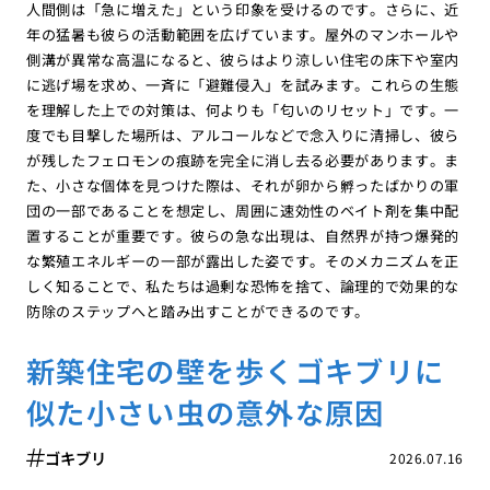
人間側は「急に増えた」という印象を受けるのです。さらに、近
年の猛暑も彼らの活動範囲を広げています。屋外のマンホールや
側溝が異常な高温になると、彼らはより涼しい住宅の床下や室内
に逃げ場を求め、一斉に「避難侵入」を試みます。これらの生態
を理解した上での対策は、何よりも「匂いのリセット」です。一
度でも目撃した場所は、アルコールなどで念入りに清掃し、彼ら
が残したフェロモンの痕跡を完全に消し去る必要があります。ま
た、小さな個体を見つけた際は、それが卵から孵ったばかりの軍
団の一部であることを想定し、周囲に速効性のベイト剤を集中配
置することが重要です。彼らの急な出現は、自然界が持つ爆発的
な繁殖エネルギーの一部が露出した姿です。そのメカニズムを正
しく知ることで、私たちは過剰な恐怖を捨て、論理的で効果的な
防除のステップへと踏み出すことができるのです。
新築住宅の壁を歩くゴキブリに
似た小さい虫の意外な原因
ゴキブリ
2026.07.16