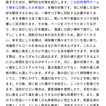
絶するための、専門的な対策を紹介します。
この台所専門チーム
で排水口交換した大牟田が
、本棚の対策です。本に付着した虫や
卵を駆除するためには、一冊ずつ丁寧に対処する必要がありま
す。本を本棚から全て取り出し、乾いた布で表面のホコリや虫を
優しく拭き取ります。その後、ページをパラパラとめくりなが
ら、中に虫がいないかを確認し、風通しの良い場所で陰干し（虫
干し）します。直射日光は本の劣化を招くため、避けてくださ
い。本を空にした本棚は、掃除機で隅々までホコリを吸い取り、
消毒用アルコールを染み込ませた布で拭き上げます。これによ
り、棚板に発生したカビや潜んでいる虫を駆除できます。本を戻
す際は、ぎゅうぎゅうに詰め込まず、空気の通り道ができるよう
に少し隙間を空けるのがポイントです。次に、畳の対策です。畳
に発生したコナチャタテは、畳の表面だけでなく、内部や畳と床
板の間にも潜んでいます。まずは、畳の目に沿って掃除機をゆっ
くりと、丁寧にかけて、表面の虫やホコリ、フケなどを吸い取り
ます。その後、固く絞った雑巾で水拭きし、しっかりと乾燥させ
ます。湿気がひどい場合は、畳乾燥機を使用したり、天気の良い
日に畳を上げて風を通したりするのが最も効果的です。また、畳
の下に防虫シートを敷くのも再発防止に役立ちます。和室全体の
対策としては、とにかく換気を徹底し、湿度を下げることが基本